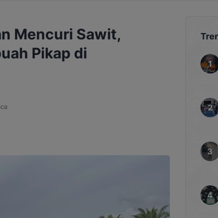
n Mencuri Sawit,
Tre
uah Pikap di
aca