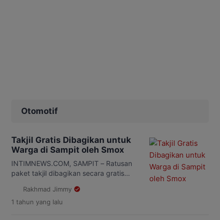
Otomotif
Takjil Gratis Dibagikan untuk
Warga di Sampit oleh Smox
INTIMNEWS.COM, SAMPIT – Ratusan
paket takjil dibagikan secara gratis
untuk pengguna jalan yang melintas di
Rakhmad Jimmy
Jalan Suprapto, Kecamatan MB
1 tahun
yang lalu
Ketapang, Kabupaten Kotawaringin
Timur oleh pecinta supermoto yang