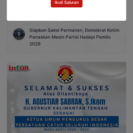
Ikuti Saluran
Jangan Lengah, Inilah Kejahatan Dunia
Maya yang Paling Sering Terjadi
Siapkan Saksi Permanen, Demokrat Kotim
Panaskan Mesin Partai Hadapi Pemilu
2029