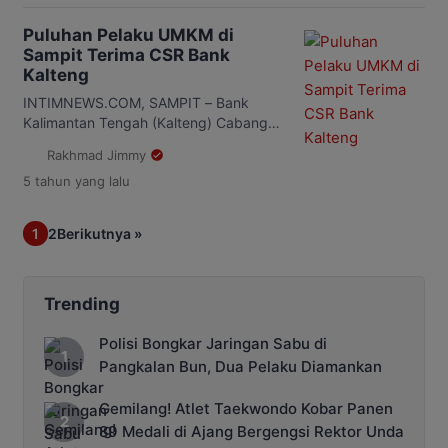
produktivitas tanaman perkebunan
kelapa sawit, dengan menjaga luasan
Puluhan Pelaku UMKM di
lahan. Hal itu dilakukan agar
Sampit Terima CSR Bank
perkebunan kelapa sawit dapat
Kalteng
dimanfaatkan secara optimal, sekaligus
untuk menyelesaikan masalah legalitas
INTIMNEWS.COM, SAMPIT – Bank
lahan yang terjadi. Terkait dengan hal
Kalimantan Tengah (Kalteng) Cabang
tersebut wakil Ketua DPRD […]
Sampit memberikan Tanggung Jawab
Rakhmad Jimmy
Sosial Perusahaan atau Corporate
5 tahun
yang lalu
Social Responsibility (CSR) kepada
pelaku Usaha Mikro Kecil dan
Menengah (UMKM) setempat. Menurut
1
2
Berikutnya »
koordinator UMKM Berkah, Nur
Firmansyah menyebut sebanyak 20
pelaku UMKM dari berbagai latar
belakang sektor menerima bantuan
Trending
berupa barang. Penyerahan secara
simbolis dilangsungkan di aula Rumah
Polisi Bongkar Jaringan Sabu di
[…]
Pangkalan Bun, Dua Pelaku Diamankan
Gemilang! Atlet Taekwondo Kobar Panen
89 Medali di Ajang Bergengsi Rektor Unda