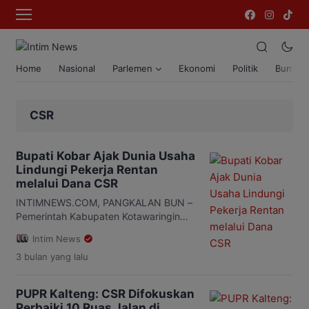
Home
Nasional
Parlemen
Ekonomi
Politik
Bumi T
CSR
Bupati Kobar Ajak Dunia Usaha
Lindungi Pekerja Rentan
melalui Dana CSR
INTIMNEWS.COM, PANGKALAN BUN –
Pemerintah Kabupaten Kotawaringin
Barat (Kobar) terus memperkuat upaya
Intim News
perlindungan bagi pekerja rentan
3 bulan
yang lalu
melalui kolaborasi dengan dunia usaha.
Salah satu langkah yang ditempuh
yakni mendorong perusahaan
PUPR Kalteng: CSR Difokuskan
memanfaatkan program Corporate
Perbaiki 10 Ruas Jalan di