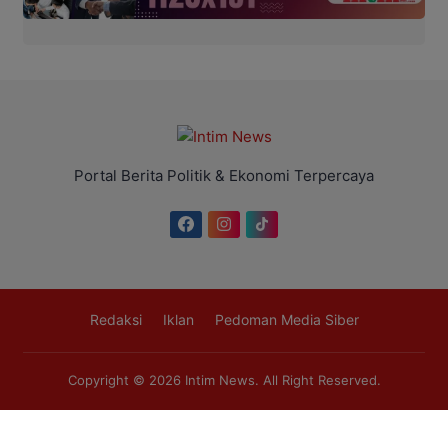
Portal Berita Politik & Ekonomi Terpercaya
Redaksi
Iklan
Pedoman Media Siber
Copyright © 2026
Intim News
. All Right Reserved.