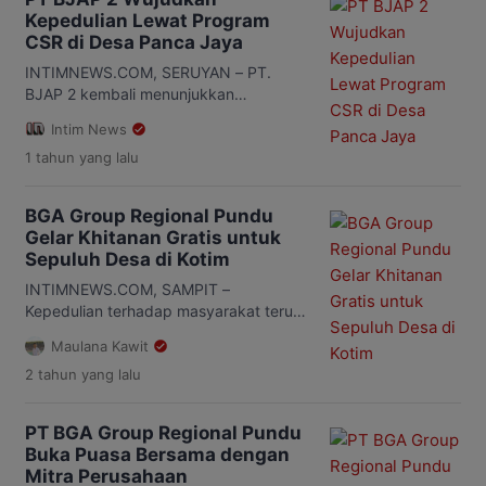
Kepedulian Lewat Program
CSR di Desa Panca Jaya
INTIMNEWS.COM, SERUYAN – PT.
BJAP 2 kembali menunjukkan
komitmennya dalam mendukung
Intim News
pembangunan desa melalui program
1 tahun
yang lalu
Corporate Social Responsibility (CSR) di
Desa Panca Jaya, Kecamatan Seruyan
Tengah, Kabupaten Seruyan,
BGA Group Regional Pundu
Kalimantan Tengah. Kegiatan ini
Gelar Khitanan Gratis untuk
dilaksanakan atas permintaan resmi
Sepuluh Desa di Kotim
dari Pemerintah Desa Panca Jaya dan
berlangsung selama satu minggu, mulai
INTIMNEWS.COM, SAMPIT –
4 hingga 10 Februari 2025. Penyerahan
Kepedulian terhadap masyarakat terus
bantuan CSR […]
menjadi komitmen Perusahan BGA
Maulana Kawit
Group. Seperti yang dilakukan PT
2 tahun
yang lalu
Windu Nabatindo Lestari (PT WNL) dan
PT Windu Nabatindo Abadi (PT WNA)
BGA Group Regional Pundu. Melalui
PT BGA Group Regional Pundu
program CSR dari anak Perusahaan
Buka Puasa Bersama dengan
BGA Group yaitu PT WNL dan PT WNA
Mitra Perusahaan
mengadakan kegiatan Khitanan Massal