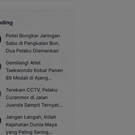
nding
Polisi Bongkar Jaringan
Sabu di Pangkalan Bun,
Dua Pelaku Diamankan
Gemilang! Atlet
Taekwondo Kobar Panen
89 Medali di Ajang
Bergengsi Rektor Unda
Terekam CCTV, Pelaku
Cup 2025
Curanmor di Jalan
Juanda Sampit Ternyata
Seorang PNS
Jangan Lengah, Inilah
Kejahatan Dunia Maya
yang Paling Sering