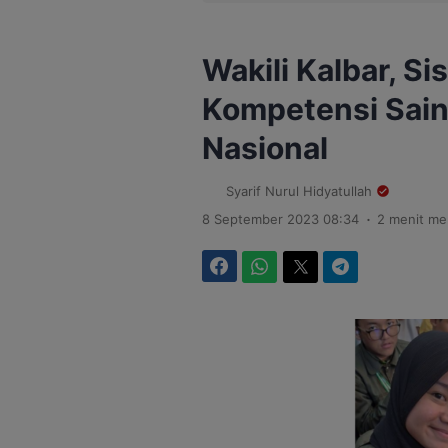
Wakili Kalbar, S
Kompetensi Sain
Nasional
Syarif Nurul Hidyatullah
.
8 September 2023 08:34
2 menit m
Facebook
WhatsApp
Twitter
Telegram