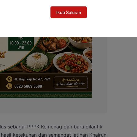
Ikuti Saluran
ulus sebagai PPPK Kemenag dan baru dilantik
 hasil ketekunan dan semangat latihan Khairun