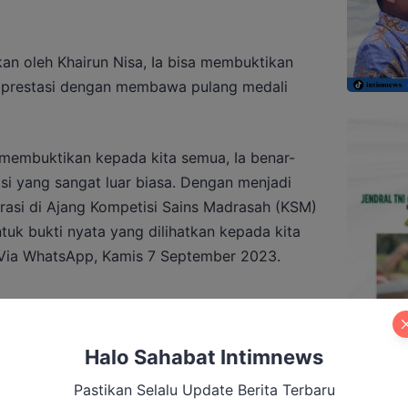
kan oleh Khairun Nisa, Ia bisa membuktikan
i prestasi dengan membawa pulang medali
a membuktikan kepada kita semua, Ia benar-
asi yang sangat luar biasa. Dengan menjadi
grasi di Ajang Kompetisi Sains Madrasah (KSM)
ntuk bukti nyata yang dilihatkan kepada kita
 Via WhatsApp, Kamis 7 September 2023.
ogo Singa, Kirim Sinyal Kuat ke Panggung
Halo Sahabat Intimnews
Pastikan Selalu Update Berita Terbaru