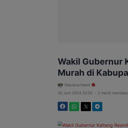
Wakil Gubernur 
Murah di Kabup
Maulana Kawit
.
30 Juni 2024 20:55
2 menit membac
Facebook
WhatsApp
Twitter
Telegram