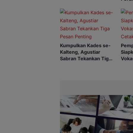
untu
Pusk
Kumpulkan Kades se-
Pemp
Kalteng, Agustiar
Siap
Sabran Tekankan Tiga
Vokas
Pesan Penting
Ceta