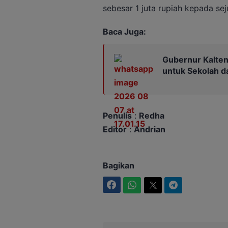
sebesar 1 juta rupiah kepada sej
Baca Juga:
Gubernur Kalten
untuk Sekolah 
Penulis
:
Redha
Editor
:
Andrian
Bagikan
Facebook
WhatsApp
Twitter
Telegram