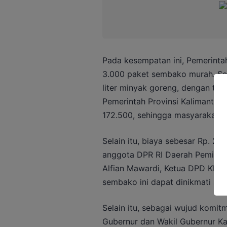
Pada kesempatan ini, Pemerinta
3.000 paket sembako murah. Seti
liter minyak goreng, dengan total
Pemerintah Provinsi Kalimantan
172.500, sehingga masyarakat 
Selain itu, biaya sebesar Rp. 20
anggota DPR RI Daerah Pemiliha
Alfian Mawardi, Ketua DPD KNPI
sembako ini dapat dinikmati se
Selain itu, sebagai wujud komi
Gubernur dan Wakil Gubernur K