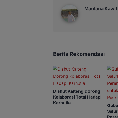
Maulana Kawit
Maulana Kawit
Berita Rekomendasi
Dishut Kalteng Dorong
Kolaborasi Total Hadapi
Karhutla
Gube
Salu
Peran