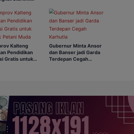
k Sekolah dan
esmas
rov Kalteng
Gubernur Minta Ansor
kan Pendidikan
dan Banser jadi Garda
i Gratis untuk
Terdepan Cegah
k Petani Muda
Karhutla