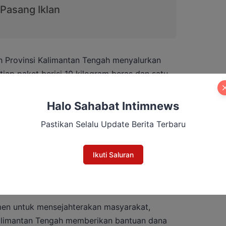
h Provinsi Kalimantan Tengah menyalurkan
ap paket berisi 10 kilogram beras dan satu
 nilai Rp. 192.500. Dari jumlah tersebut,
 Tengah memberikan subsidi sebesar Rp.
Halo Sahabat Intimnews
cukup membayar Rp. 20.000.
Pastikan Selalu Update Berita Terbaru
.000 ditanggung oleh H. Agustiar Sabran,
n Kalimantan Tengah, bekerja sama dengan
Ikuti Saluran
 Provinsi Kalimantan Tengah, sehingga paket
cara cuma-cuma.
tmen untuk mensejahterakan masyarakat,
alimantan Tengah memberikan bantuan dana