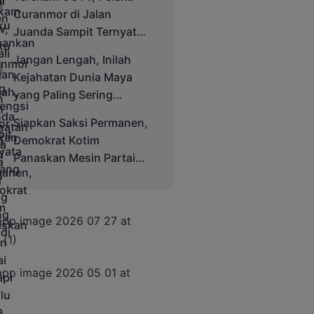
Cup 2025
Curanmor di Jalan
Juanda Sampit Ternyata
Seorang PNS
Jangan Lengah, Inilah
Kejahatan Dunia Maya
yang Paling Sering
Terjadi
Siapkan Saksi Permanen,
Demokrat Kotim
Panaskan Mesin Partai
Hadapi Pemilu 2029