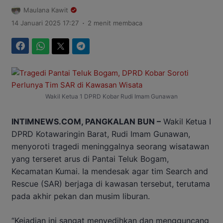
Maulana Kawit
.
14 Januari 2025 17:27
2 menit membaca
Facebook
WhatsApp
Twitter
Telegram
Wakil Ketua 1 DPRD Kobar Rudi Imam Gunawan
INTIMNEWS.COM, PANGKALAN BUN –
Wakil Ketua I
DPRD Kotawaringin Barat, Rudi Imam Gunawan,
menyoroti tragedi meninggalnya seorang wisatawan
yang terseret arus di Pantai Teluk Bogam,
Kecamatan Kumai. Ia mendesak agar tim Search and
Rescue (SAR) berjaga di kawasan tersebut, terutama
pada akhir pekan dan musim liburan.
“Kejadian ini sangat menyedihkan dan mengguncang