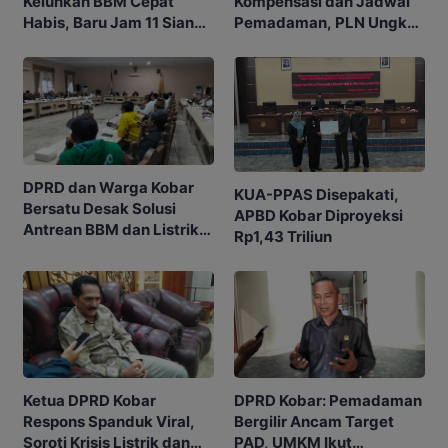
Kompensasi dan Jadwal
Keluhkan BBM Cepat
Pemadaman, PLN Ungkap
Habis, Baru Jam 11 Siang
Listrik Mulai Pulih
SPBU Sudah Kehabisan
Stok
DPRD dan Warga Kobar
KUA-PPAS Disepakati,
Bersatu Desak Solusi
APBD Kobar Diproyeksi
Antrean BBM dan Listrik
Rp1,43 Triliun
Padam
Ketua DPRD Kobar
DPRD Kobar: Pemadaman
Respons Spanduk Viral,
Bergilir Ancam Target
Soroti Krisis Listrik dan
PAD, UMKM Ikut