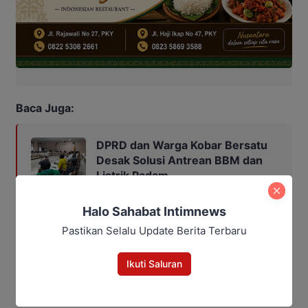
Baca Juga:
DPRD dan Warga Kobar Bersatu
Desak Solusi Antrean BBM dan
Listrik Padam
Halo Sahabat Intimnews
Pastikan Selalu Update Berita Terbaru
Bagikan
Ikuti Saluran
Facebook
WhatsApp
Twitter
Telegram