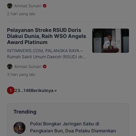
seluruh […]
Tengah (Kalteng), Edy Pratowo,
Ahmad Suhairi
meminta seluruh perangkat daerah
2 hari
yang lalu
menjadikan penilaian Ombudsman RI
sebagai momentum untuk memperbaiki
kualitas pelayanan publik. Hal itu
Pelayanan Stroke RSUD Doris
disampaikan Edy saat membuka Entry
Diakui Dunia, Raih WSO Angels
Meeting Opini Ombudsman RI tentang
Award Platinum
Penilaian Maladministrasi
Penyelenggaraan Pelayanan Publik
INTIMNEWS.COM, PALANGKA RAYA –
2026 di Aula Jayang Tingang, Kantor
Rumah Sakit Umum Daerah (RSUD) dr.
Gubernur Kalteng, Kamis, 6 Agustus
Doris Sylvanus Palangka Raya kembali
Ahmad Suhairi
[…]
mencatatkan prestasi di bidang
3 hari
yang lalu
pelayanan kesehatan setelah meraih
World Stroke Organization
(WSO)/Angels Award Platinum Status.
1
2
3
…
146
Berikutnya »
Predikat itu menjadi pengakuan
internasional atas kualitas pelayanan
stroke yang diterapkan rumah sakit
milik Pemerintah Provinsi (Pemprov)
Trending
Kalimantan Tengah (Kalteng) tersebut.
Pelaksana Tugas (Plt) Direktur […]
Polisi Bongkar Jaringan Sabu di
Pangkalan Bun, Dua Pelaku Diamankan