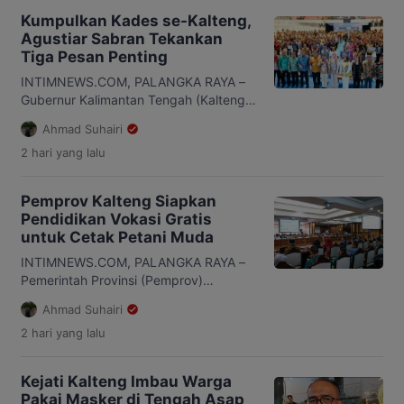
Kumpulkan Kades se-Kalteng,
Agustiar Sabran Tekankan
Tiga Pesan Penting
INTIMNEWS.COM, PALANGKA RAYA –
Gubernur Kalimantan Tengah (Kalteng),
Agustiar Sabran, meminta seluruh
Ahmad Suhairi
kepala desa dan lurah memperkuat
2 hari
yang lalu
pelayanan kepada masyarakat. Ia
menegaskan, desa adalah ujung
tombak pembangunan sehingga setiap
Pemprov Kalteng Siapkan
program pemerintah harus benar-benar
Pendidikan Vokasi Gratis
dirasakan warga. Pesan itu
untuk Cetak Petani Muda
disampaikannya saat membuka Rapat
Koordinasi Desa dan Kelurahan se-
INTIMNEWS.COM, PALANGKA RAYA –
Kalteng di GOR Indoor Palangka Raya,
Pemerintah Provinsi (Pemprov)
Kamis, 6 Agustiar 2026 […]
Kalimantan Tengah (Kalteng) terus
Ahmad Suhairi
menyiapkan Sumber Daya Manusia
2 hari
yang lalu
(SDM) di sektor pertanian melalui
Program Pendidikan Tinggi Vokasi
Diploma I Bidang Pertanian. Program ini
Kejati Kalteng Imbau Warga
menjadi bagian dari upaya pemerintah
Pakai Masker di Tengah Asap