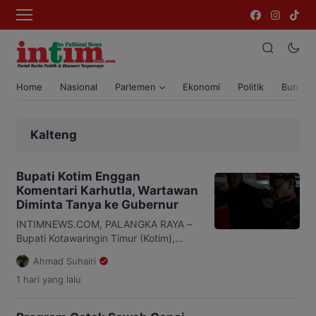
Home
Nasional
Parlemen
Ekonomi
Politik
Bumi T
Kalteng
Bupati Kotim Enggan
Komentari Karhutla, Wartawan
Diminta Tanya ke Gubernur
INTIMNEWS.COM, PALANGKA RAYA –
Bupati Kotawaringin Timur (Kotim),
Halikinnor, menolak memberikan
Ahmad Suhairi
tanggapan saat dimintai keterangan
1 hari
yang lalu
mengenai langkah dan target
penanganan kebakaran hutan dan
lahan (karhutla) di wilayahnya.