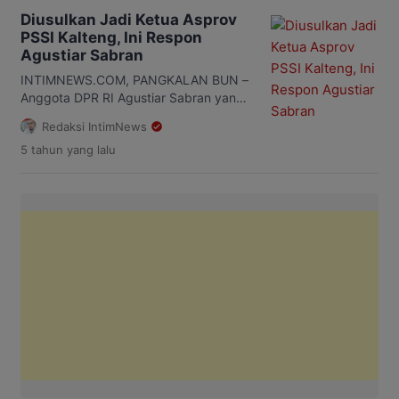
melaksanakan pelatihan bagi pelatih
Diusulkan Jadi Ketua Asprov
dan wasit. Fathul menjelaskan bahwa
PSSI Kalteng, Ini Respon
hal tersebut dilakukan untuk
Agustiar Sabran
menunjang dan melatih kompetensi
wasit dan pelatih yang ada di Kalteng
INTIMNEWS.COM, PANGKALAN BUN –
dan di Palangka Raya. “Kita Askot […]
Anggota DPR RI Agustiar Sabran yang
juga CEO Kalteng Putra diusulkan
Redaksi IntimNews
menjadi ketua Asprov PSSI Kalimantan
5 tahun
yang lalu
Tengah (Kalteng), saat ini masih belum
bisa memastikan apakah dirinya akan
maju secara langsung atau malah
sebaliknya. Seperti diketahui, Agustiar
Sabran merupakan tokoh olahraga
termasuk CEO Kalteng Putra ini
diusulkan oleh beberapa ketua Askab
dan […]