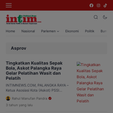
Home
Nasional
Parlemen
Ekonomi
Politik
Bumi T
Asprov
Tingkatkan Kualitas Sepak
Bola, Askot Palangka Raya
Gelar Pelatihan Wasit dan
Pelatih
INTIMNEWS.COM, PALANGKA RAYA –
Ketua Asosiasi Kota (Askot) PSSI
Palangka Raya, Fathul Munir
Rahul Manufan Pandra
menyampaikan pihaknya saat ini
3 tahun
yang lalu
bersama Asosiasi Provinsi (Asprov)
PSSI Kalimantan Tengah (Kalteng)