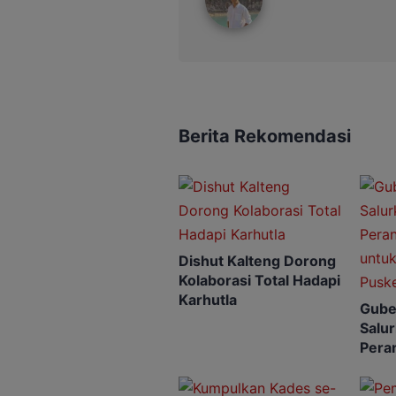
Berita Rekomendasi
Dishut Kalteng Dorong
Kolaborasi Total Hadapi
Karhutla
Gube
Salu
Peran
untu
Pusk