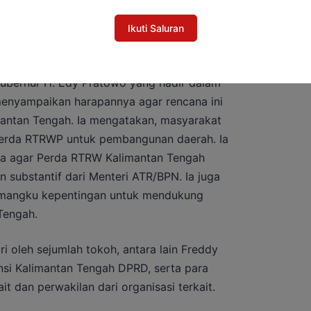
Ikuti Saluran
ubernur H. Edy Pratowo yang hadir dalam
menyampaikan harapannya agar rencana ini
imantan Tengah. Ia mengatakan, masyarakat
erda RTRWP untuk pembangunan daerah. Ia
a agar Perda RTRW Kalimantan Tengah
substantif dari Menteri ATR/BPN. Ia juga
mangku kepentingan untuk mendukung
Tengah.
ri oleh sejumlah tokoh, antara lain Freddy
nsi Kalimantan Tengah DPRD, serta para
t dan perwakilan dari organisasi terkait.