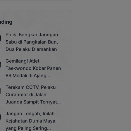
nding
Polisi Bongkar Jaringan
Sabu di Pangkalan Bun,
Dua Pelaku Diamankan
Gemilang! Atlet
Taekwondo Kobar Panen
89 Medali di Ajang
Bergengsi Rektor Unda
Terekam CCTV, Pelaku
Cup 2025
Curanmor di Jalan
Juanda Sampit Ternyata
Seorang PNS
Jangan Lengah, Inilah
Kejahatan Dunia Maya
yang Paling Sering