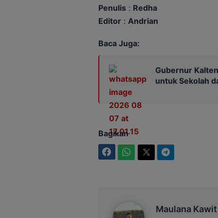
Penulis
:
Redha
Editor
:
Andrian
Baca Juga:
Gubernur Kalten
untuk Sekolah 
Bagikan
Facebook
WhatsApp
Twitter
Telegram
Maulana Kawit
Maulana Kawit