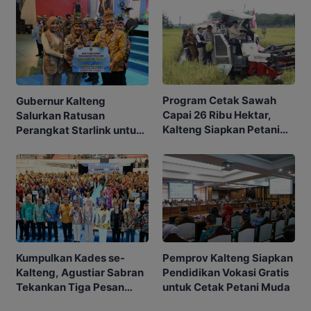
Program Cetak Sawah
Gubernur Kalteng
Capai 26 Ribu Hektar,
Salurkan Ratusan
Kalteng Siapkan Petani
Perangkat Starlink untuk
Masa Depan
Sekolah dan Puskesmas
Kumpulkan Kades se-
Pemprov Kalteng Siapkan
Kalteng, Agustiar Sabran
Pendidikan Vokasi Gratis
Tekankan Tiga Pesan
untuk Cetak Petani Muda
Penting