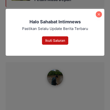
HBN Volume 11
Pemprov Kalteng
Halo Sahabat Intimnews
Plt. Sekda Provinsi Kalteng
Sejarah tumbang anoi
Pastikan Selalu Update Berita Terbaru
Bagikan
Ikuti Saluran
Facebook
WhatsApp
Twitter
Telegram
Ahmad Suhairi