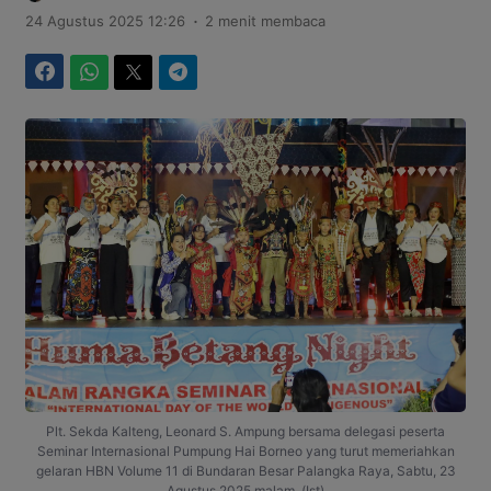
.
24 Agustus 2025 12:26
2 menit membaca
Facebook
WhatsApp
Twitter
Telegram
Plt. Sekda Kalteng, Leonard S. Ampung bersama delegasi peserta
Seminar Internasional Pumpung Hai Borneo yang turut memeriahkan
gelaran HBN Volume 11 di Bundaran Besar Palangka Raya, Sabtu, 23
Agustus 2025 malam. (Ist)