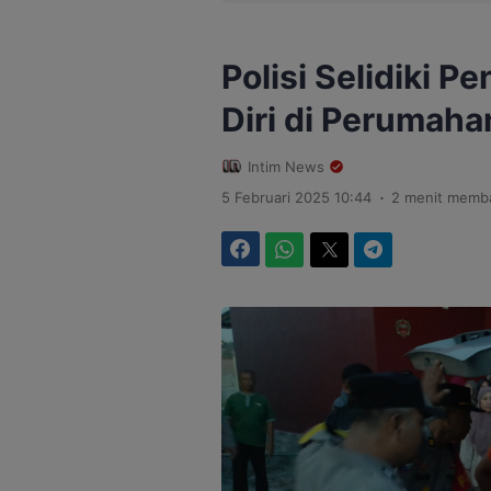
Polisi Selidiki 
Diri di Perumah
Intim News
.
5 Februari 2025 10:44
2 menit memb
Facebook
WhatsApp
Twitter
Telegram