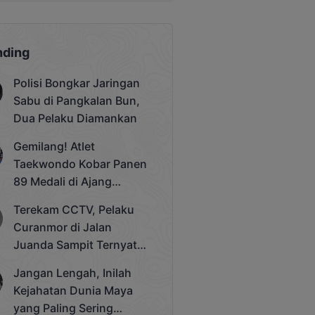
nding
Polisi Bongkar Jaringan
Sabu di Pangkalan Bun,
Dua Pelaku Diamankan
Gemilang! Atlet
Taekwondo Kobar Panen
89 Medali di Ajang
Bergengsi Rektor Unda
Terekam CCTV, Pelaku
Cup 2025
Curanmor di Jalan
Juanda Sampit Ternyata
Seorang PNS
Jangan Lengah, Inilah
Kejahatan Dunia Maya
yang Paling Sering