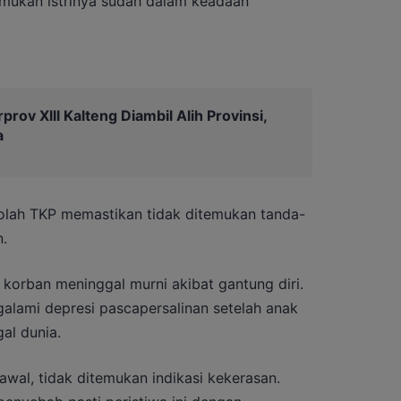
emukan istrinya sudah dalam keadaan
prov Xlll Kalteng Diambil Alih Provinsi,
a
olah TKP memastikan tidak ditemukan tanda-
.
korban meninggal murni akibat gantung diri.
lami depresi pascapersalinan setelah anak
al dunia.
awal, tidak ditemukan indikasi kekerasan.