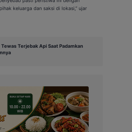
penyebab pasti peristiwa ini dengan
hak keluarga dan saksi di lokasi,” ujar
 Tewas Terjebak Api Saat Padamkan
unnya