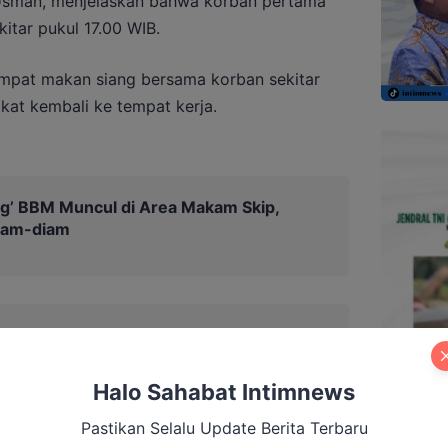
Usman, menjelaskan bahwa korban pertama
itar pukul 17.00 WIB.
mpat makan siang bersama korban sekitar
kat kembali ke tempat kerja.
ing’ BBM Muncul di Area Makam Skip,
iam-diam
Halo Sahabat Intimnews
Pastikan Selalu Update Berita Terbaru