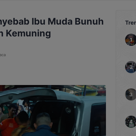
Penyebab Ibu Muda Bunuh
Tre
an Kemuning
aca