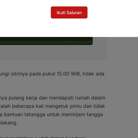
Ikuti Saluran
i istrinya pada pukul 15.00 WIB, tidak ada
nya pulang kerja dan mendapati rumah dalam
telah beberapa kali mengetuk pintu dan tidak
ta bantuan tetangga untuk meminjam tangga
elakang.