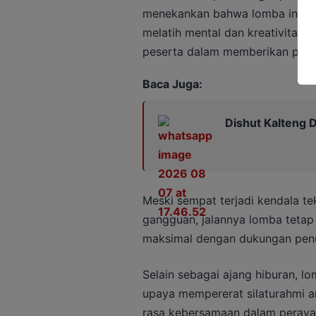
menekankan bahwa lomba ini buk
melatih mental dan kreativitas 
peserta dalam memberikan penam
Baca Juga:
Dishut Kalteng D
Meski sempat terjadi kendala te
gangguan, jalannya lomba tetap 
maksimal dengan dukungan penuh
Selain sebagai ajang hiburan, lo
upaya mempererat silaturahmi a
rasa kebersamaan dalam peray