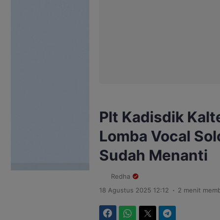
Plt Kadisdik Kal
Lomba Vocal Sol
Sudah Menanti
Redha
.
18 Agustus 2025 12:12
2 menit mem
Facebook
WhatsApp
Twitter
Telegram