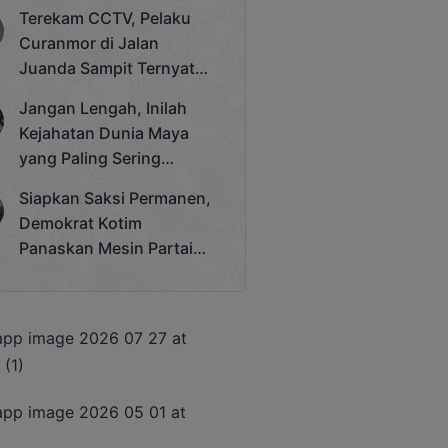
Bergengsi Rektor Unda
Terekam CCTV, Pelaku
Cup 2025
Curanmor di Jalan
Juanda Sampit Ternyata
Seorang PNS
Jangan Lengah, Inilah
Kejahatan Dunia Maya
yang Paling Sering
Terjadi
Siapkan Saksi Permanen,
Demokrat Kotim
Panaskan Mesin Partai
Hadapi Pemilu 2029