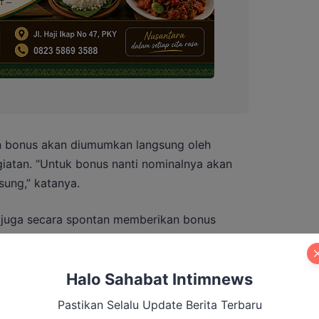
 bonus akan diumumkan langsung oleh
iatan. “Untuk bonus nanti nominalnya akan
sung,” katanya.
 juga secara spontan memberikan bonus
ang ikut serta dalam lomba vocal solo
beberapa orang bapak-bapak, ya ini langsung
tepuk tangan peserta lain.
Halo Sahabat Intimnews
Pastikan Selalu Update Berita Terbaru
tidak luntur hingga akhir penampilan. Ia