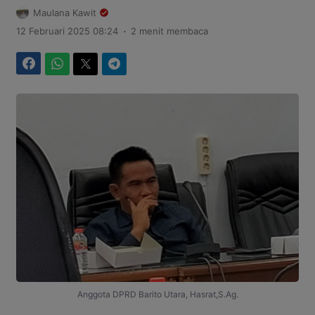
Maulana Kawit
.
12 Februari 2025 08:24
2 menit membaca
Facebook
WhatsApp
Twitter
Telegram
Anggota DPRD Barito Utara, Hasrat,S.Ag.