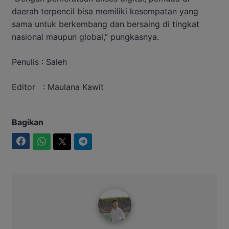
daerah terpencil bisa memiliki kesempatan yang
sama untuk berkembang dan bersaing di tingkat
nasional maupun global,” pungkasnya.
Penulis : Saleh
Editor : Maulana Kawit
Bagikan
Facebook
WhatsApp
Twitter
Telegram
Maulana Kawit