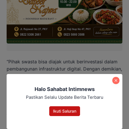
“Pihak swasta bisa diajak untuk berinvestasi dalam
pembangunan infrastruktur digital. Dengan demikian,
seluruh masyarakat bisa menikmati manfaat dari
perkembangan teknologi,” ujarnya.
Halo Sahabat Intimnews
Lebih lanjut, Hasrat menyampaikan bahwa
Pastikan Selalu Update Berita Terbaru
digitalisasi tidak hanya soal akses internet, tetapi
Ikuti Saluran
juga kesiapan sumber daya manusia dalam
memanfaatkan teknologi dengan bijak.