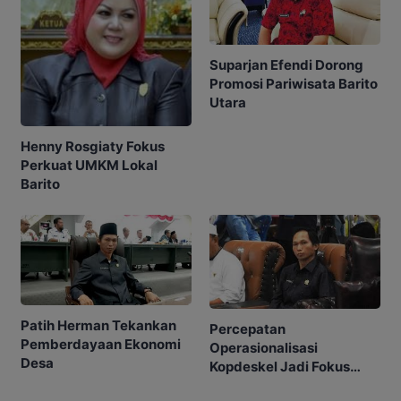
Suparjan Efendi Dorong
Promosi Pariwisata Barito
Utara
Henny Rosgiaty Fokus
Perkuat UMKM Lokal
Barito
Patih Herman Tekankan
Percepatan
Pemberdayaan Ekonomi
Operasionalisasi
Desa
Kopdeskel Jadi Fokus
DPRD