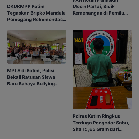
Mesin Partai, Bidik
DKUKMPP Kotim
Kemenangan di Pemilu
Tegaskan Bripko Mandala
Mendatang
Pemegang Rekomendasi
Koperasi Makarti Jaya
MPLS di Kotim, Polisi
Bekali Ratusan Siswa
Baru Bahaya Bullying
hingga Judol
Polres Kotim Ringkus
Terduga Pengedar Sabu,
Sita 15,65 Gram dari
Rumah di Ketapang