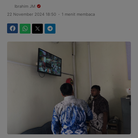
Ibrahim JM
.
22 November 2024 18:50
1 menit membaca
Facebook
WhatsApp
Twitter
Telegram