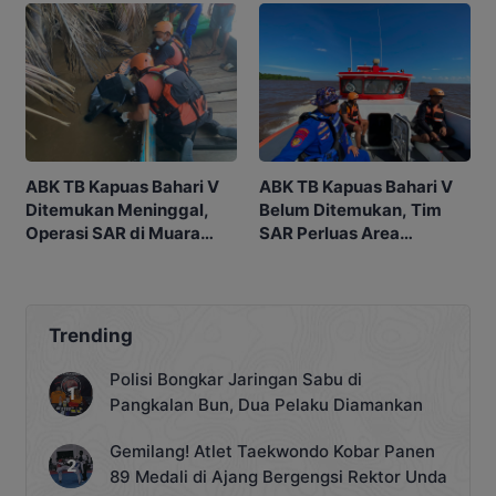
ABK TB Kapuas Bahari V
ABK TB Kapuas Bahari V
Ditemukan Meninggal,
Belum Ditemukan, Tim
Operasi SAR di Muara
SAR Perluas Area
Sampit Dihentikan
Pencarian di Muara
Sampit
Trending
Polisi Bongkar Jaringan Sabu di
Pangkalan Bun, Dua Pelaku Diamankan
Gemilang! Atlet Taekwondo Kobar Panen
89 Medali di Ajang Bergengsi Rektor Unda