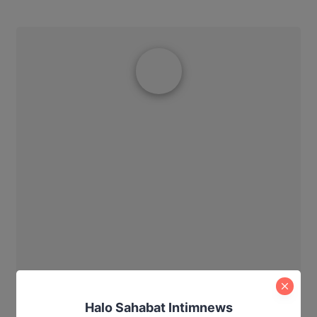
Ibrahim JM
Halo Sahabat Intimnews