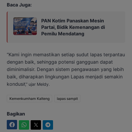
Baca Juga:
PAN Kotim Panaskan Mesin
Partai, Bidik Kemenangan di
Pemilu Mendatang
“Kami ingin memastikan setiap sudut lapas terpantau
dengan baik, sehingga potensi gangguan dapat
diminimalisir. Dengan sistem pengawasan yang lebih
baik, diharapkan lingkungan Lapas menjadi semakin
kondus
if,” ujar Meldy.
Kemenkumham Kalteng
lapas sampit
Bagikan
Facebook
WhatsApp
Twitter
Telegram