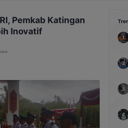
I, Pemkab Katingan
Tre
h Inovatif
baca