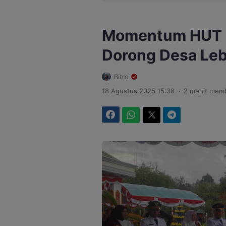
Momentum HUT R
Dorong Desa Lebi
Bitro
.
18 Agustus 2025 15:38
2 menit mem
Facebook
WhatsApp
Twitter
Telegram