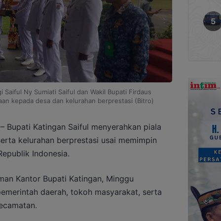
i Saiful Ny Sumiati Saiful dan Wakil Bupati Firdaus
an kepada desa dan kelurahan berprestasi (Bitro)
– Bupati Katingan Saiful menyerahkan piala
rta kelurahan berprestasi usai memimpin
epublik Indonesia.
man Kantor Bupati Katingan, Minggu
 pemerintah daerah, tokoh masyarakat, serta
kecamatan.