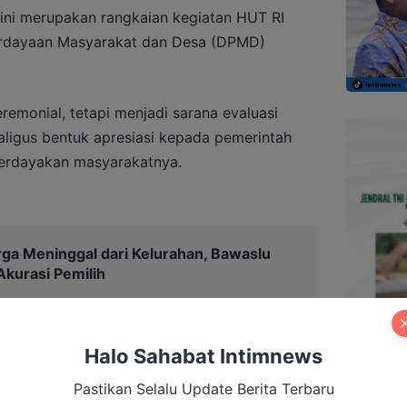
ini merupakan rangkaian kegiatan HUT RI
erdayaan Masyarakat dan Desa (DPMD)
remonial, tetapi menjadi sarana evaluasi
ligus bentuk apresiasi kepada pemerintah
berdayakan masyarakatnya.
ga Meninggal dari Kelurahan, Bawaslu
Akurasi Pemilih
Halo Sahabat Intimnews
Pastikan Selalu Update Berita Terbaru