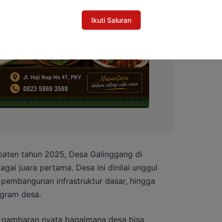
Ikuti Saluran
aten tahun 2025, Desa Galinggang di
ai juara pertama. Desa ini dinilai unggul
 pembangunan infrastruktur dasar, hingga
ogram desa.
di gambaran nyata bagaimana desa bisa