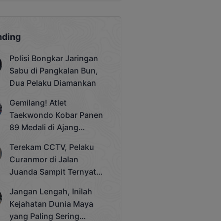
nding
Polisi Bongkar Jaringan
Sabu di Pangkalan Bun,
Dua Pelaku Diamankan
Gemilang! Atlet
Taekwondo Kobar Panen
89 Medali di Ajang
Bergengsi Rektor Unda
Terekam CCTV, Pelaku
Cup 2025
Curanmor di Jalan
Juanda Sampit Ternyata
Seorang PNS
Jangan Lengah, Inilah
Kejahatan Dunia Maya
yang Paling Sering