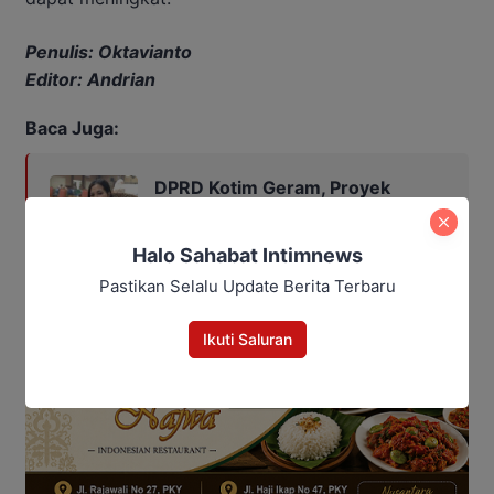
Penulis: Oktavianto
Editor: Andrian
Baca Juga:
DPRD Kotim Geram, Proyek
Listrik Desa Tertahan Gara-gara
Lambannya Izin Perusahaan
Halo Sahabat Intimnews
Pastikan Selalu Update Berita Terbaru
Ikuti Saluran