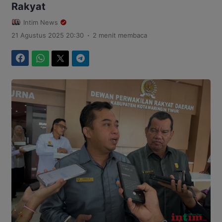
Rakyat
Intim News
.
21 Agustus 2025 20:30
2 menit membaca
Facebook
WhatsApp
Twitter
Telegram