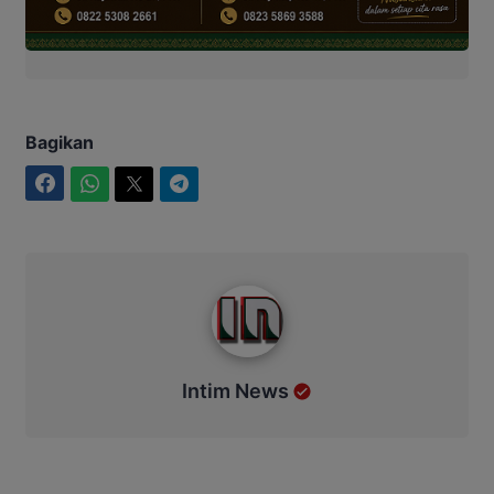
Bagikan
Facebook
WhatsApp
Twitter
Telegram
Intim News
Intim News