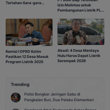
Tertahan Gara-gara
Izin Melintas untuk
Lambannya Izin
Pembangunan Listrik PLN
Perusahaan
ke Desa Selucing
Abadi: 4 Desa Mentaya
Komisi I DPRD Kotim
Hulu Harus Dapat Listrik
Pastikan 12 Desa Masuk
Serempak 2026
Program Listrik 2025
Trending
Polisi Bongkar Jaringan Sabu di
Pangkalan Bun, Dua Pelaku Diamankan