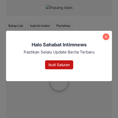
Balap Liar
hukrim kotim
Peristiwa
Bagikan
Halo Sahabat Intimnews
Pastikan Selalu Update Berita Terbaru
Facebook
WhatsApp
Twitter
Telegram
Ikuti Saluran
Rakhmad Jimmy