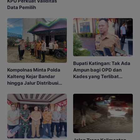
KPU Perkuat Validitas
Data Pemilih
Bupati Katingan: Tak Ada
Kompolnas Minta Polda
Ampun bagi OPD dan
Kalteng Kejar Bandar
Kades yang Terlibat
hingga Jalur Distribusi
Narkoba
Narkoba