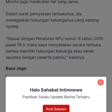
Monita juga melakukan hal yang sama.
Dalam surat pernyataan terbukanya, dia
menegaskan hubungan keluarganya yang sedang
nyaleg.
“Sesuai dengan Peraturan KPU nomor 8 tahun 2019
pasal 76 b maka saya menyatakan secara terbuka
bahwa memiliki hubungan keluarga atau sanak
saudara dengan peserta pemilu,” katanya.
Baca Juga:
Kompolnas Minta Polda Kalteng
Kejar Bandar hingga Jalur
Halo Sahabat Intimnews
Distribusi Narkoba
Pastikan Selalu Update Berita Terbaru
Ikuti Saluran