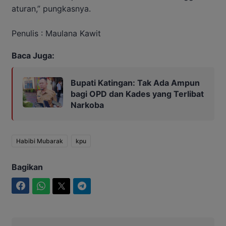
aturan,” pungkasnya.
Penulis : Maulana Kawit
Baca Juga:
Bupati Katingan: Tak Ada Ampun
bagi OPD dan Kades yang Terlibat
Narkoba
Habibi Mubarak
kpu
Bagikan
Facebook
WhatsApp
Twitter
Telegram