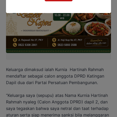
Keluarga dimaksud ialah Kurnia Hartinah Rahmah
mendaftar sebagai calon anggota DPRD Katingan
Dapil dua dari Partai Persatuan Pembangunan.
“Keluarga saya (sepupu) atas Nama Kurnia Hartinah
Rahmah nyaleg (Calon Anggota DPRD) dapil 2, dan
saya tegaskan bahwa saya netral dan taat terhadap
aturan serta siap menerima sanksi bila melanggaran