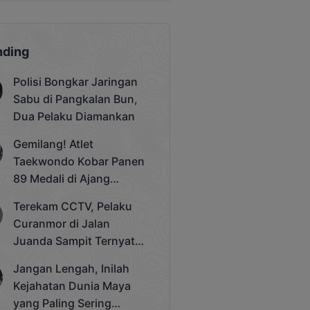
nding
Polisi Bongkar Jaringan
Sabu di Pangkalan Bun,
Dua Pelaku Diamankan
Gemilang! Atlet
Taekwondo Kobar Panen
89 Medali di Ajang
Bergengsi Rektor Unda
Terekam CCTV, Pelaku
Cup 2025
Curanmor di Jalan
Juanda Sampit Ternyata
Seorang PNS
Jangan Lengah, Inilah
Kejahatan Dunia Maya
yang Paling Sering