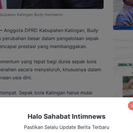
bupaten Katingan Budy Hermanto
–
Anggota DPRD Kabupaten Katingan, Budy
 perubahan besar dalam pengelolaan sepak
mencapai prestasi yang membanggakan.
momentum yang tepat bagi dunia sepak bola
enahan secara menyeluruh, khususnya dalam
aan usia dini.
di tempat. Sepak bola Katingan harus mulai
a memperkuat organisasi dan membangun
njutan,” ujar Budy usai mengikuti kegiatan di
Halo Sahabat Intimnews
Pastikan Selalu Update Berita Terbaru
an dari upaya pembenahan, struktur