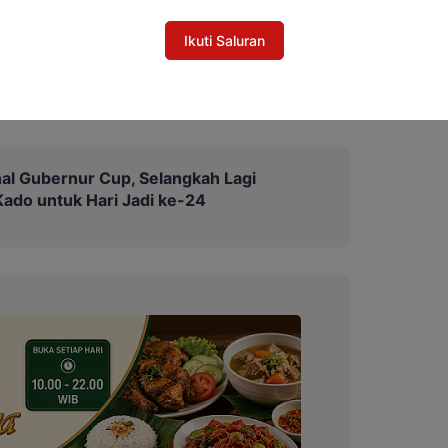
n PSSI Katingan harus mulai dilakukan
Ikuti Saluran
tujuan menciptakan sistem pembinaan atlet
n berorientasi pada prestasi jangka panjang.
al Gubernur Cup, Selangkah Lagi
do untuk Hari Jadi ke-24