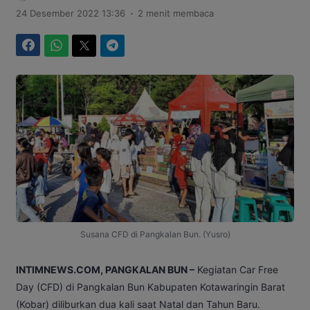
.
24 Desember 2022 13:36
2 menit membaca
Facebook
WhatsApp
Twitter
Telegram
Susana CFD di Pangkalan Bun. (Yusro)
INTIMNEWS.COM, PANGKALAN BUN –
Kegiatan Car Free
Day (CFD) di Pangkalan Bun Kabupaten Kotawaringin Barat
(Kobar) diliburkan dua kali saat Natal dan Tahun Baru.