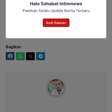
Halo Sahabat Intimnews
Panitia Besar Porprov Xlll Kalteng
Diambil Alih Provinsi, Sekda Jadi
Pastikan Selalu Update Berita Terbaru
Ketua
Ikuti Saluran
cfd
kobar
Natal
tahun baru
Bagikan
Facebook
WhatsApp
Twitter
Telegram
Redaksi IntimNews