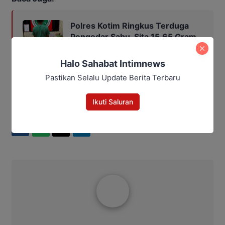
Polres Kotim Ringkus Terduga
Pengedar Sabu, Sita 15,65 Gram
dari Rumah di Ketapang
Halo Sahabat Intimnews
Pastikan Selalu Update Berita Terbaru
BKSDA Sampit
Ikuti Saluran
Bagikan
Facebook
WhatsApp
Twitter
Telegram
Ibrahim JM