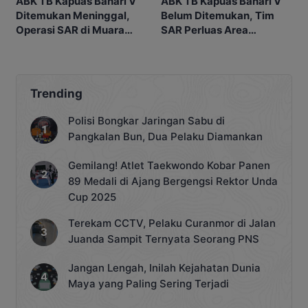
ABK TB Kapuas Bahari V
ABK TB Kapuas Bahari V
Ditemukan Meninggal,
Belum Ditemukan, Tim
Operasi SAR di Muara
SAR Perluas Area
Sampit Dihentikan
Pencarian di Muara
Sampit
Trending
Polisi Bongkar Jaringan Sabu di
Pangkalan Bun, Dua Pelaku Diamankan
Gemilang! Atlet Taekwondo Kobar Panen
89 Medali di Ajang Bergengsi Rektor Unda
Cup 2025
Terekam CCTV, Pelaku Curanmor di Jalan
Juanda Sampit Ternyata Seorang PNS
Jangan Lengah, Inilah Kejahatan Dunia
Maya yang Paling Sering Terjadi