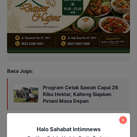
Baca Juga:
Program Cetak Sawah Capai 26
Ribu Hektar, Kalteng Siapkan
Petani Masa Depan
agustiar sabran
Disdagperin Kalteng
Pemprov Kalteng
Halo Sahabat Intimnews
Rangga Lesmana