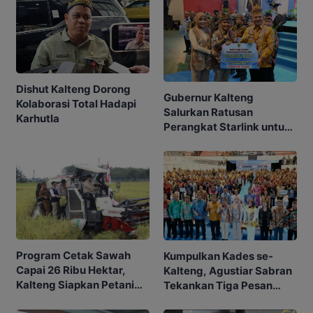
Dishut Kalteng Dorong
Gubernur Kalteng
Kolaborasi Total Hadapi
Salurkan Ratusan
Karhutla
Perangkat Starlink untuk
Sekolah dan Puskesmas
Program Cetak Sawah
Kumpulkan Kades se-
Capai 26 Ribu Hektar,
Kalteng, Agustiar Sabran
Kalteng Siapkan Petani
Tekankan Tiga Pesan
Masa Depan
Penting